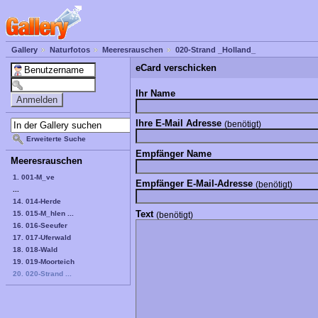
Gallery
Naturfotos
Meeresrauschen
020-Strand _Holland_
eCard verschicken
Ihr Name
Ihre E-Mail Adresse
(benötigt)
Erweiterte Suche
Empfänger Name
Meeresrauschen
1. 001-M_ve
Empfänger E-Mail-Adresse
(benötigt)
...
14. 014-Herde
Text
15. 015-M_hlen ...
(benötigt)
16. 016-Seeufer
17. 017-Uferwald
18. 018-Wald
19. 019-Moorteich
20. 020-Strand ...