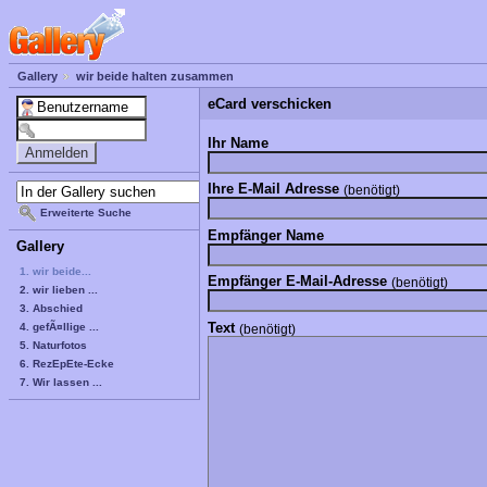
Gallery
wir beide halten zusammen
eCard verschicken
Ihr Name
Ihre E-Mail Adresse
(benötigt)
Erweiterte Suche
Empfänger Name
Gallery
1. wir beide...
Empfänger E-Mail-Adresse
(benötigt)
2. wir lieben ...
3. Abschied
Text
4. gefÃ¤llige ...
(benötigt)
5. Naturfotos
6. RezEpEte-Ecke
7. Wir lassen ...