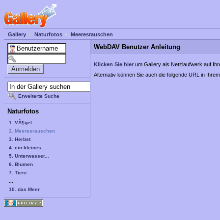
Gallery
Naturfotos
Meeresrauschen
WebDAV Benutzer Anleitung
Klicken Sie hier
um Gallery als Netzlaufwerk auf Ih
Alternativ können Sie auch die folgende URL in I
Erweiterte Suche
Naturfotos
1. VÃ¶gel
2. Meeresrauschen
3. Herbst
4. ein kleines...
5. Unterwasser...
6. Blumen
7. Tiere
...
10. das Meer