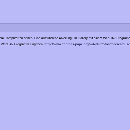
rem Computer zu öffnen. Eine ausführliche Anleitung um Gallery mit einem WebDAV Programm
hrem WebDAV Programm eingeben:
http://www.thomas-pape.org/w/Naturfotos/meeresrausc