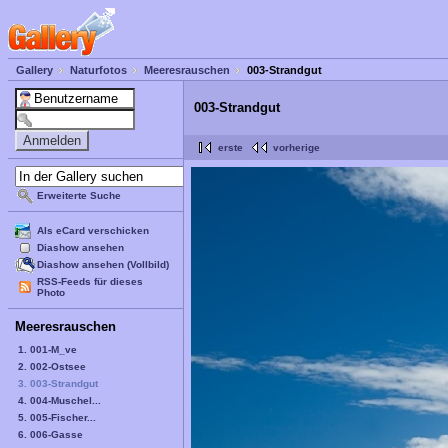
Gallery
Naturfotos
Meeresrauschen
003-Strandgut
003-Strandgut
erste
vorherige
Erweiterte Suche
Als eCard verschicken
Diashow ansehen
Diashow ansehen (Vollbild)
RSS-Feeds für dieses
Photo
Meeresrauschen
1. 001-M_ve
2. 002-Ostsee
3. 003-Strandgut
4. 004-Muschel...
5. 005-Fischer...
6. 006-Gasse