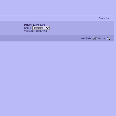
Anmelden
Datum: 12.08.2004
Größe:
Vollgröße:
1600x1200
nächste
letzte