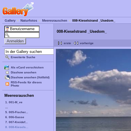
Gallery
Naturfotos
Meeresrauschen
008-Kieselstrand _Usedom_
008-Kieselstrand _Usedom_
erste
vorherige
Erweiterte Suche
Als eCard verschicken
Diashow ansehen
Diashow ansehen (Vollbild)
RSS-Feeds für dieses
Photo
Meeresrauschen
1. 001-M_ve
...
5. 005-Fischer...
6. 006-Gasse
7. 007-Kreidef...
8. 008-Kiesels...