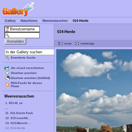
Gallery
Naturfotos
Meeresrauschen
014-Herde
014-Herde
erste
vorherige
Erweiterte Suche
Als eCard verschicken
Diashow ansehen
Diashow ansehen (Vollbild)
RSS-Feeds für dieses
Photo
Meeresrauschen
1. 001-M_ve
...
11. 011-Gorch Fock
12. 012-Leuchtt...
13. 013-Marsch ...
14. 014-Herde