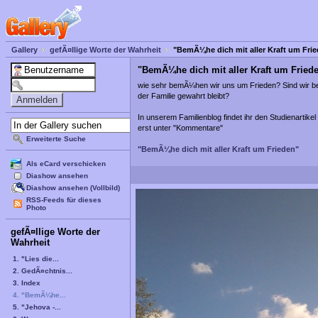
Gallery
gefÃ¤llige Worte der Wahrheit
"BemÃ¼he dich mit aller Kraft um Fri
"BemÃ¼he dich mit aller Kraft um Fried
wie sehr bemÃ¼hen wir uns um Frieden? Sind wir ber
der Familie gewahrt bleibt?
In unserem Familienblog findet ihr den Studienartik
erst unter "Kommentare"
Erweiterte Suche
"BemÃ¼he dich mit aller Kraft um Frieden"
Als eCard verschicken
Diashow ansehen
Diashow ansehen (Vollbild)
RSS-Feeds für dieses
Photo
gefÃ¤llige Worte der
Wahrheit
1. "Lies die...
2. GedÃ¤chtnis...
3. Index
4. "BemÃ¼he...
5. "Jehova -...