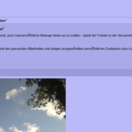
eden"
en"
eit, auch mal persÃ¶nliche Belange hinten an zu stellen - damit der Frieden in der Versamm
el mit den passenden Bibelstellen und einigen ausgewÃ¤hlten persÃ¶nlichen Gedanken dazu (d