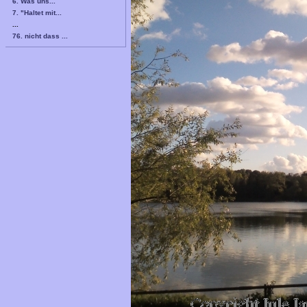
6. Was uns...
7. "Haltet mit...
...
76. nicht dass ...