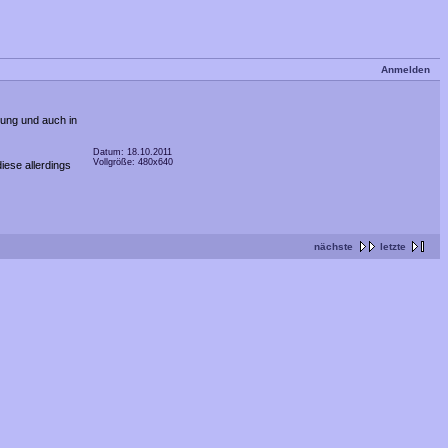
Anmelden
lung und auch in
Datum: 18.10.2011
Vollgröße: 480x640
iese allerdings
nächste
letzte