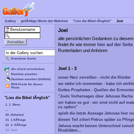
Gallery
gefÃ¤llige Worte der Wahrheit
"Lies die Bibel tÃ¤glich"
Joel
Joel
alle persönlichen Gedanken zu diese
findet ihr wie immer
hier auf der Seite
Runterladen und Anhören
Erweiterte Suche
Joel 1 - 3
Als eCard verschicken
Diashow ansehen
unser Herz zerreißen - nicht die Kleider
Diashow ansehen (Vollbild)
wo stehe ich momentan - habe ich wirkl
RSS-Feeds für dieses
Photo
Gottes Propheten - Quellen der Ermunte
"Joels Vorhersagen über Jehovas Rache
"Lies die Bibel tÃ¤glich"
wir haben es gut - wir sind nicht auf ma
1. 1. Mose
zu opfern"
...
spielt die letzte Aussage Jehovas hier n
20. Hohelied
diesen Teil zitiert Petrus später zu Pfing
21. 1.KÃ¶nige
22. 2. KÃ¶nige
Jehova macht keinen Unterschied zwische
Rivalitäten...
23. Joel