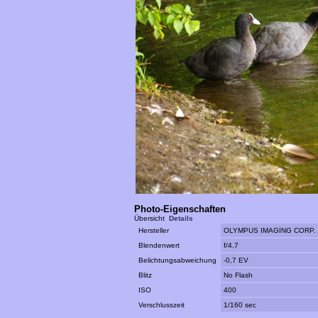
Photo-Eigenschaften
Übersicht
Details
Hersteller
OLYMPUS IMAGING CORP.
Blendenwert
f/4,7
Belichtungsabweichung
-0,7 EV
Blitz
No Flash
ISO
400
Verschlusszeit
1/160 sec