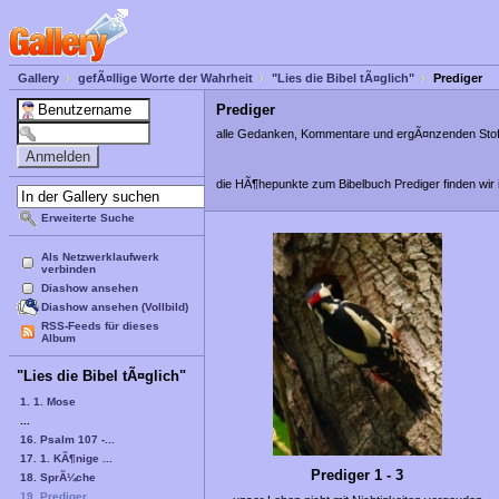
Gallery
gefÃ¤llige Worte der Wahrheit
"Lies die Bibel tÃ¤glich"
Prediger
Prediger
alle Gedanken, Kommentare und ergÃ¤nzenden Stoff 
die HÃ¶hepunkte zum Bibelbuch Prediger finden wir
Erweiterte Suche
Als Netzwerklaufwerk
verbinden
Diashow ansehen
Diashow ansehen (Vollbild)
RSS-Feeds für dieses
Album
"Lies die Bibel tÃ¤glich"
1. 1. Mose
...
16. Psalm 107 -...
17. 1. KÃ¶nige ...
Prediger 1 - 3
18. SprÃ¼che
19. Prediger