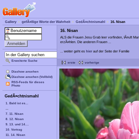
Gallery
gefÃ¤llige Worte der Wahrheit
GedÃ¤chtnismahl
16. Nisan
16. Nisan
ALS die Frauen Jesu Grab leer vorfinden, lÃ¤uft M
erzÃ¤hlen. Die anderen Frauen ...
... weiter geht es
hier
auf der Seite der Familie
Erweiterte Suche
erste
vorherige
Diashow ansehen
Diashow ansehen (Vollbild)
RSS-Feeds für dieses
Photo
GedÃ¤chtnismahl
1. Bald ist es...
...
7. 11. Nisan
8. 12. Nisan
9. 13. und 14....
10. Vortrag
11. 14. Nisan