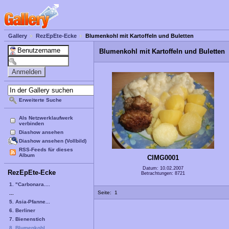
Gallery
RezEpEte-Ecke
Blumenkohl mit Kartoffeln und Buletten
Blumenkohl mit Kartoffeln und Buletten
Erweiterte Suche
Als Netzwerklaufwerk
verbinden
Diashow ansehen
Diashow ansehen (Vollbild)
RSS-Feeds für dieses
Album
CIMG0001
Datum: 10.02.2007
RezEpEte-Ecke
Betrachtungen: 8721
1. "Carbonara....
Seite:
1
...
5. Asia-Pfanne...
6. Berliner
7. Bienenstich
8. Blumenkohl ...