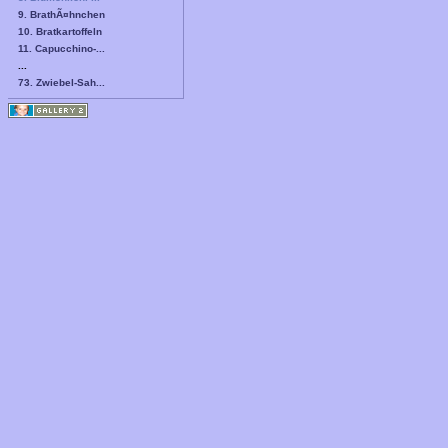
9. BrathÃ¤hnchen
10. Bratkartoffeln
11. Capucchino-...
...
73. Zwiebel-Sah...