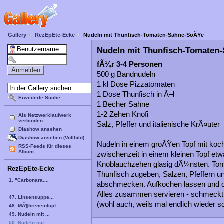
Gallery
RezEpEte-Ecke
Nudeln mit Thunfisch-Tomaten-Sahne-SoÃŸe
Nudeln mit Thunfisch-Tomaten
fÃ¼r 3-4 Personen
500 g Bandnudeln
1 kl Dose Pizzatomaten
1 Dose Thunfisch in Ã–l
Erweiterte Suche
1 Becher Sahne
1-2 Zehen Knofi
Als Netzwerklaufwerk
verbinden
Salz, Pfeffer und italienische KrÃ¤uter
Diashow ansehen
Diashow ansehen (Vollbild)
Nudeln in einem groÃŸen Topf mit koc
RSS-Feeds für dieses
Album
zwischenzeit in einem kleinen Topf etw
Knoblauchzehen glasig dÃ¼nsten. Toma
RezEpEte-Ecke
Thunfisch zugeben, Salzen, Pfeffern un
1. "Carbonara....
abschmecken. Aufkochen lassen und 
...
Alles zusammen servieren - schmeckt s
47. Linsensuppe...
(wohl auch, weils mal endlich wieder sc
48. MÃ¶hreneintopf
49. Nudeln mit ...
50. Nudeln mit ...