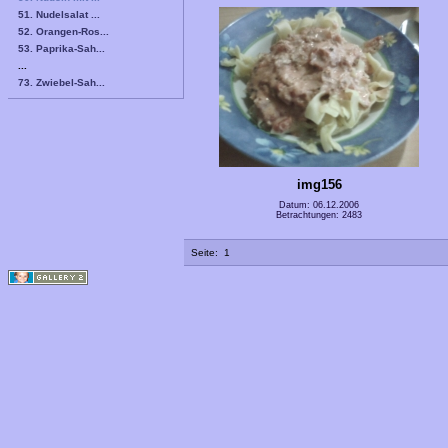
51. Nudelsalat ...
52. Orangen-Ros...
53. Paprika-Sah...
...
73. Zwiebel-Sah...
img156
Datum: 06.12.2006
Betrachtungen: 2483
Seite:
1