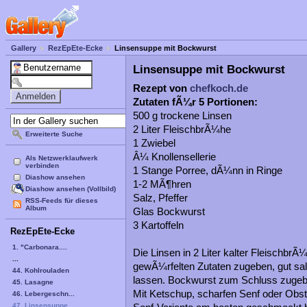
Gallery
RezEpEte-Ecke
Linsensuppe mit Bockwurst
Linsensuppe mit Bockwurst
Rezept von
chefkoch.de
Zutaten fÃ¼r 5 Portionen:
500 g trockene Linsen
2 Liter FleischbrÃ¼he
Erweiterte Suche
1 Zwiebel
Â¼ Knollensellerie
Als Netzwerklaufwerk
verbinden
1 Stange Porree, dÃ¼nn in Ringe
Diashow ansehen
1-2 MÃ¶hren
Diashow ansehen (Vollbild)
Salz, Pfeffer
RSS-Feeds für dieses
Album
Glas Bockwurst
3 Kartoffeln
RezEpEte-Ecke
1. "Carbonara....
Die Linsen in 2 Liter kalter Fleischb
...
gewÃ¼rfelten Zutaten zugeben, gut sal
44. Kohlrouladen
lassen. Bockwurst zum Schluss zugebe
45. Lasagne
Mit Ketschup, scharfen Senf oder Obst
46. Lebergeschn...
47. Linsensuppe...