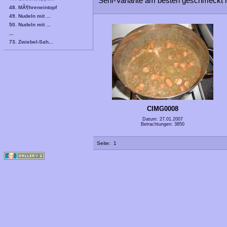
Senf-Variante am besten geschmeckt h
48. MÃ¶hreneintopf
49. Nudeln mit ...
50. Nudeln mit ...
...
73. Zwiebel-Sah...
CIMG0008
Datum: 27.01.2007
Betrachtungen: 3850
Seite:
1