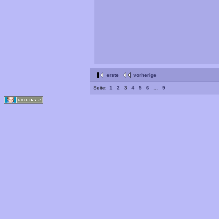
erste
vorherige
Seite:
1
2
3
4
5
6
...
9