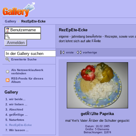
Gallery
RezEpEte-Ecke
RezEpEte-Ecke
eigene - jahrelang bewÃ¤hrte - Rezepte, sowie von
dort lohnt sich auf alle FÃ¤lle
erste
vorherige
Erweiterte Suche
Als Netzwerklaufwerk
verbinden
RSS-Feeds für dieses
Album
Gallery
1. wir beide...
2. wir lieben ...
3. Abschied
gefÃ¼llte Paprika
4. gefÃ¤llige ...
5. Naturfotos
mal Yve's Vater Ã¼ber die Schulter geguckt
6. RezEpEte-Ecke
Datum: 16.02.1985
Größe: 5 Elemente
7. Wir lassen ...
Betrachtungen: 11874