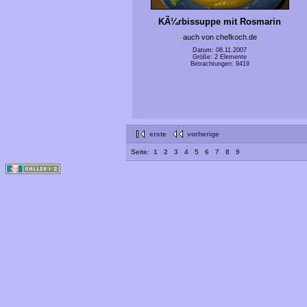
KÃ¼rbissuppe mit Rosmarin
auch von chefkoch.de
Datum: 08.11.2007
Größe: 2 Elemente
Betrachtungen: 9419
erste
vorherige
Seite:
1
2
3
4
5
6
7
8
9