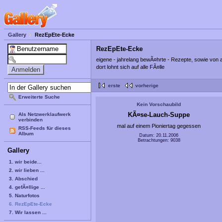
Gallery
RezEpEte-Ecke
RezEpEte-Ecke
eigene - jahrelang bewÃ¤hrte - Rezepte, sowie von
dort lohnt sich auf alle FÃ¤lle
erste
vorherige
Erweiterte Suche
Kein Vorschaubild
KÃ¤se-Lauch-Suppe
Als Netzwerklaufwerk
verbinden
mal auf einem Pioniertag gegessen
RSS-Feeds für dieses
Album
Datum: 20.11.2006
Betrachtungen: 9038
Gallery
1. wir beide...
2. wir lieben ...
3. Abschied
4. gefÃ¤llige ...
5. Naturfotos
6. RezEpEte-Ecke
7. Wir lassen ...