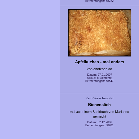
Betrachtungen: 68222
Apfelkuchen - mal anders
von chefkoch.de
Datum: 27.01.2007
Größe: 5 Elemente
Betrachtungen: 68547
Kein Vorschaubild
Bienenstich
mal aus einem Backbuch von Marianne
gemacht
Datum: 02.12.2006
Betrachtungen: 68201