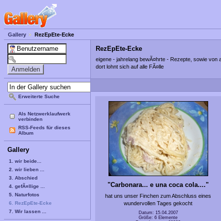
Gallery
RezEpEte-Ecke
RezEpEte-Ecke
eigene - jahrelang bewÃ¤hrte - Rezepte, sowie von
dort lohnt sich auf alle FÃ¤lle
Erweiterte Suche
Als Netzwerklaufwerk
verbinden
RSS-Feeds für dieses
Album
Gallery
1. wir beide...
2. wir lieben ...
3. Abschied
"Carbonara... e una coca cola...."
4. gefÃ¤llige ...
5. Naturfotos
hat uns unser Finchen zum Abschluss eines
6. RezEpEte-Ecke
wundervollen Tages gekocht
7. Wir lassen ...
Datum: 15.04.2007
Größe: 6 Elemente